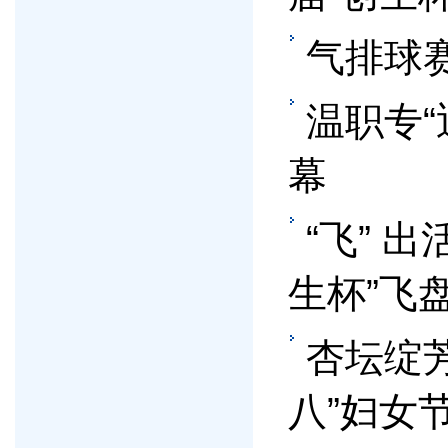
气排球
温职专
幕
“飞” 
生杯”飞
杏坛绽
八”妇女