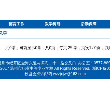
德育工作
教学科研
后勤保障
风采
共0条，当前显示0条，共0页，每页 25 条，页次1 / 0页， 
州市经开区金海六道与滨海二十一路交叉口 办公室：0577-889
 © 2017 温州市职业中等专业学校 All Rights Reserved. 浙ICP备0
校监会投诉邮箱 wzzjxjw@163.com